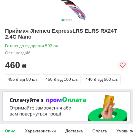
Приймач Jhemcu ExpressLRS ELRS RX24T
2.4G Nano
Готово до відправки 593 од.
Опт і роздріб
460
₴
455 ₴
від 50 шт.
450 ₴
від 100 шт.
440 ₴
від 500 шт.
Опис
Характеристики
Доставка
Оплата
Умови п