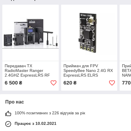
Передавач TX
Приймач для FPV
При
RadioMaster Ranger
SpeedyBee Nano 2.4G RX
BET
2.4GHZ ExpressLRS RF
ExpressLRS ELRS
NAN
Module
6 500
620
770
₴
₴
Про нас
100% позитивних з 226 відгуків за рік
Працює з 10.02.2021