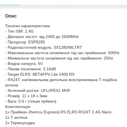
Опис
Технічні характеристики
- Тип ISM: 2.4G
- Діапазон частот: від 2400 до 2500MHz
- Процесор: ESP8285
- Радіочастотний модуль: SX1280IMLTRT
- Максимальна частота оновлення під час приймання: 500Hz
- Мінімальна частота оновлення під час приймання: 25Hz
- Вхідна напруга: 5V
- Пікове посилення: 3.16dB
- Target ELRS: BETAFPV Lite 2400 RX
- RX24T: напівхвильова дипольна всеспрямована Т-подібна
антена
- Антенний роз'єм: UFL/IPEX1 MHF
- Розмір: 11 х 18 х 3мм
- Вага: 0.6 г (тільки прймач)
Комплектація
1х Приймач Jhemcu ExpressLRS ELRS RX24T 2.4G Nano
1х Т-антена
1х Термоусадка