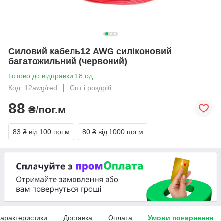
Силовий кабель12 AWG силіконовий
багатожильний (червоний)
Готово до відправки 18 од.
Код: 12awg/red
Опт і роздріб
88
₴/пог.м
83 ₴
від 100 пог.м
80 ₴
від 1000 пог.м
арактеристики
Доставка
Оплата
Умови повернення