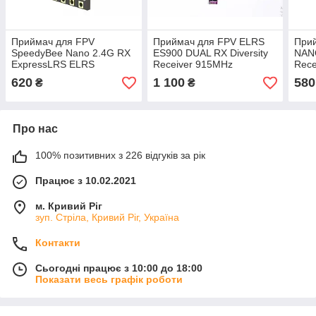
Приймач для FPV
Приймач для FPV ELRS
При
SpeedyBee Nano 2.4G RX
ES900 DUAL RX Diversity
NAN
ExpressLRS ELRS
Receiver 915MHz
Rece
BET
620
1 100
580
₴
₴
Про нас
100% позитивних з 226 відгуків за рік
Працює з 10.02.2021
м. Кривий Ріг
зуп. Стріла, Кривий Ріг, Україна
Контакти
Сьогодні працює з 10:00 до 18:00
Показати весь графік роботи