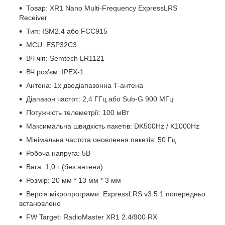
Товар: XR1 Nano Multi-Frequency ExpressLRS
Receiver
Тип: ISM2.4 або FCC915
MCU: ESP32C3
ВЧ чіп: Semtech LR1121
ВЧ роз'єм: IPEX-1
Антена: 1x дводіапазонна T-антена
Діапазон частот: 2,4 ГГц або Sub-G 900 МГц
Потужність телеметрії: 100 мВт
Максимальна швидкість пакетів: DK500Hz / K1000Hz
Мінімальна частота оновлення пакетів: 50 Гц
Робоча напруга: 5В
Вага: 1,0 г (без антени)
Розмір: 20 мм * 13 мм * 3 мм
Версія мікропрограми: ExpressLRS v3.5.1 попередньо
встановлено
FW Target: RadioMaster XR1 2.4/900 RX