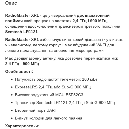
Опис
RadioMaster XR1
- це універсальний
дводіапазонний
приймач
який працює на частотах
2,4 ГГц і 900 МГц
,
оснащений вдосконаленим трансивером третього покоління
Semtech LR1121
RadioMaster XR1
забезпечує винятковий діапазон і чутливість
у невеликому, легкому корпусі, має вбудований Wi-Fi для
легкого налаштування та оновлення мікропрограми
Має дводіапазонну антену, яка дозволяє перемикатися між
2,4 ГГц і 900 МГц
Особливості:
Потужність радіочастот телеметрії: 100 мВт
ExpressLRS 2,4 ГГц або Sub-G 900 МГц
Високопродуктивний MCU ESP32C3
Трансивер Semtech LR1121 2,4 ГГц і Sub-G 900 МГц
Вторинний порт UART
Вигнуті колодки для легкого паяння
Характеристики: