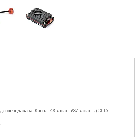
еопередавача: Канал: 48 каналів/37 каналів (США)
*