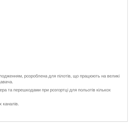
лодженням, розроблена для пілотів, що працюють на великі
давача.
ра та перешкодами при розгортці для польотів кількох
х каналів.