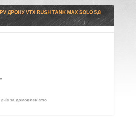
PV ДРОНУ VTX RUSH TANK MAX SOLO 5,8
ом
 днів
за домовленістю