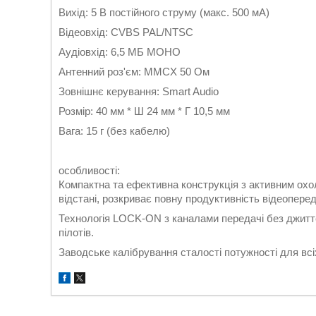
Вихід: 5 В постійного струму (макс. 500 мА)
Відеовхід: CVBS PAL/NTSC
Аудіовхід: 6,5 МБ МОНО
Антенний роз'єм: MMCX 50 Ом
Зовнішнє керування: Smart Audio
Розмір: 40 мм * Ш 24 мм * Г 10,5 мм
Вага: 15 г (без кабелю)
особливості:
Компактна та ефективна конструкція з активним охо
відстані, розкриває повну продуктивність відеопере
Технологія LOCK-ON з каналами передачі без джитте
пілотів.
Заводське калібрування сталості потужності для всі