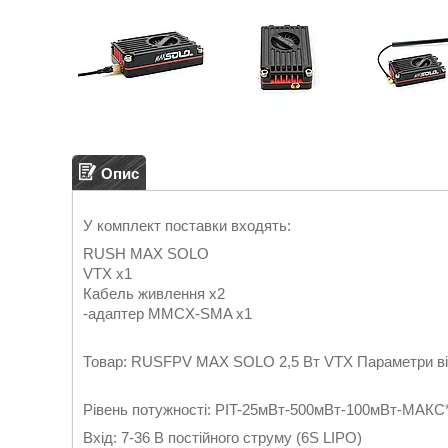
Опис
У комплект поставки входять:
RUSH MAX SOLO
VTX x1
Кабель живлення x2
-адаптер MMCX-SMA x1
Товар: RUSFPV MAX SOLO 2,5 Вт VTX Параметри від
Рівень потужності: PIT-25мВт-500мВт-100мВт-МАКС
Вхід: 7-36 В постійного струму (6S LIPO)