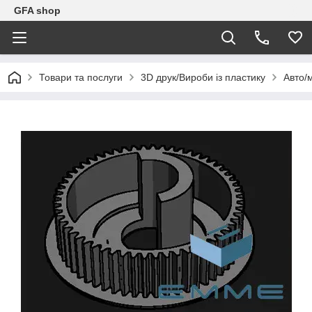
GFA shop
Товари та послуги
3D друк/Вироби із пластику
Авто/