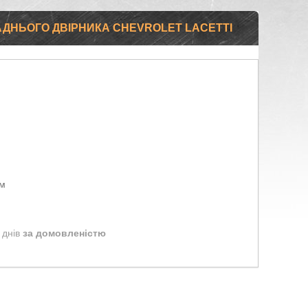
ДНЬОГО ДВІРНИКА CHEVROLET LACETTI
ом
 днів
за домовленістю