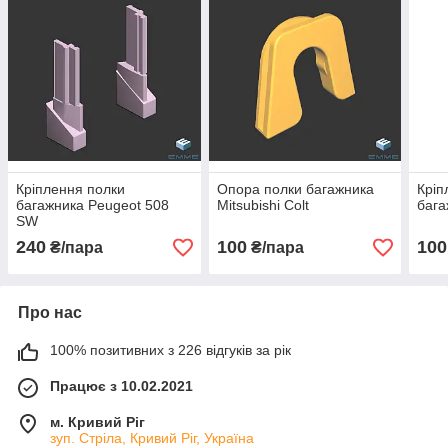
Кріплення полки
Опора полки багажника
Кріп
багажника Peugeot 508
Mitsubishi Colt
бага
SW
240
100
100
₴/пара
₴/пара
Про нас
100% позитивних з 226 відгуків за рік
Працює з 10.02.2021
м. Кривий Ріг
зуп. Стріла, Кривий Ріг, Україна