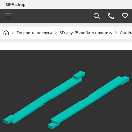
GFA shop
Товари та послуги
3D друк/Вироби із пластику
Авто/