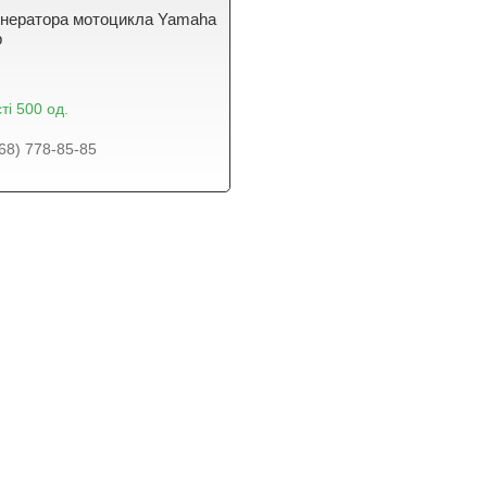
енератора мотоцикла Yamaha
р
ті 500 од.
68) 778-85-85