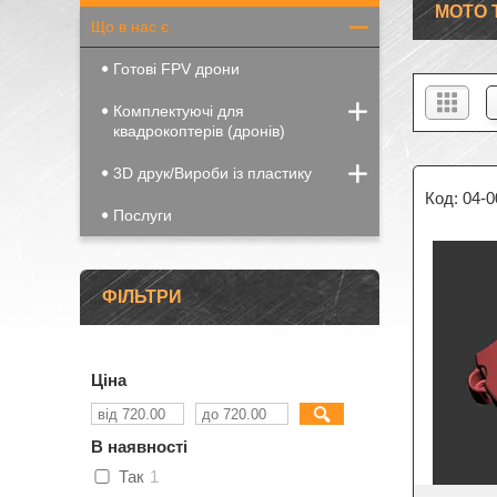
МОТО 
Що в нас є
Готові FPV дрони
Комплектуючі для
квадрокоптерів (дронів)
3D друк/Вироби із пластику
04-0
Послуги
ФІЛЬТРИ
Ціна
В наявності
Так
1