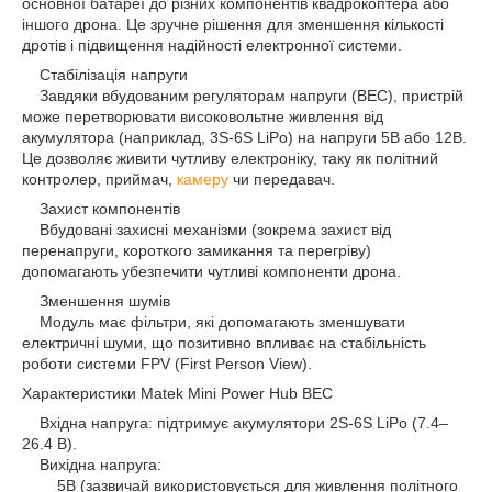
основної батареї до різних компонентів квадрокоптера або
іншого дрона. Це зручне рішення для зменшення кількості
дротів і підвищення надійності електронної системи.
Стабілізація напруги
Завдяки вбудованим регуляторам напруги (BEC), пристрій
може перетворювати високовольтне живлення від
акумулятора (наприклад, 3S-6S LiPo) на напруги 5В або 12В.
Це дозволяє живити чутливу електроніку, таку як політний
контролер, приймач,
камеру
чи передавач.
Захист компонентів
Вбудовані захисні механізми (зокрема захист від
перенапруги, короткого замикання та перегріву)
допомагають убезпечити чутливі компоненти дрона.
Зменшення шумів
Модуль має фільтри, які допомагають зменшувати
електричні шуми, що позитивно впливає на стабільність
роботи системи FPV (First Person View).
Характеристики Matek Mini Power Hub BEC
Вхідна напруга: підтримує акумулятори 2S-6S LiPo (7.4–
26.4 В).
Вихідна напруга:
5В (зазвичай використовується для живлення політного