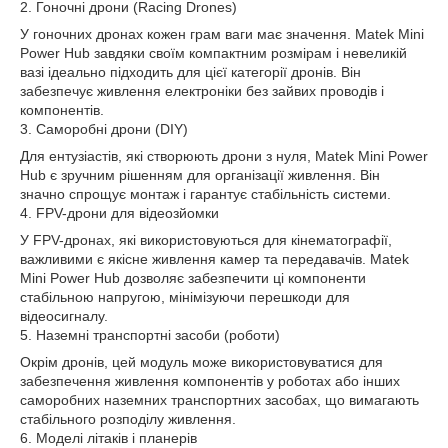
2. Гоночні дрони (Racing Drones)
У гоночних дронах кожен грам ваги має значення. Matek Mini
Power Hub завдяки своїм компактним розмірам і невеликій
вазі ідеально підходить для цієї категорії дронів. Він
забезпечує живлення електроніки без зайвих проводів і
компонентів.
3. Саморобні дрони (DIY)
Для ентузіастів, які створюють дрони з нуля, Matek Mini Power
Hub є зручним рішенням для організації живлення. Він
значно спрощує монтаж і гарантує стабільність системи.
4. FPV-дрони для відеозйомки
У FPV-дронах, які використовуються для кінематографії,
важливими є якісне живлення камер та передавачів. Matek
Mini Power Hub дозволяє забезпечити ці компоненти
стабільною напругою, мінімізуючи перешкоди для
відеосигналу.
5. Наземні транспортні засоби (роботи)
Окрім дронів, цей модуль може використовуватися для
забезпечення живлення компонентів у роботах або інших
саморобних наземних транспортних засобах, що вимагають
стабільного розподілу живлення.
6. Моделі літаків і планерів