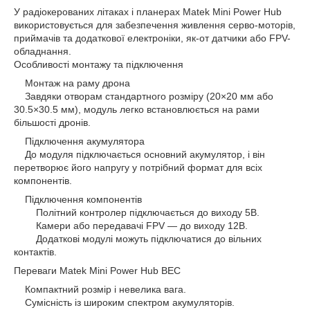
У радіокерованих літаках і планерах Matek Mini Power Hub
використовується для забезпечення живлення серво-моторів,
приймачів та додаткової електроніки, як-от датчики або FPV-
обладнання.
Особливості монтажу та підключення
Монтаж на раму дрона
Завдяки отворам стандартного розміру (20×20 мм або
30.5×30.5 мм), модуль легко встановлюється на рами
більшості дронів.
Підключення акумулятора
До модуля підключається основний акумулятор, і він
перетворює його напругу у потрібний формат для всіх
компонентів.
Підключення компонентів
Політний контролер підключається до виходу 5В.
Камери або передавачі FPV — до виходу 12В.
Додаткові модулі можуть підключатися до вільних
контактів.
Переваги Matek Mini Power Hub BEC
Компактний розмір і невелика вага.
Сумісність із широким спектром акумуляторів.