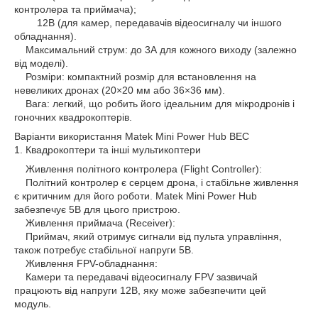
контролера та приймача);
12В (для камер, передавачів відеосигналу чи іншого
обладнання).
Максимальний струм: до 3А для кожного виходу (залежно
від моделі).
Розміри: компактний розмір для встановлення на
невеликих дронах (20×20 мм або 36×36 мм).
Вага: легкий, що робить його ідеальним для мікродронів і
гоночних квадрокоптерів.
Варіанти використання Matek Mini Power Hub BEC
1. Квадрокоптери та інші мультикоптери
Живлення політного контролера (Flight Controller):
Політний контролер є серцем дрона, і стабільне живлення
є критичним для його роботи. Matek Mini Power Hub
забезпечує 5В для цього пристрою.
Живлення приймача (Receiver):
Приймач, який отримує сигнали від пульта управління,
також потребує стабільної напруги 5В.
Живлення FPV-обладнання:
Камери та передавачі відеосигналу FPV зазвичай
працюють від напруги 12В, яку може забезпечити цей
модуль.